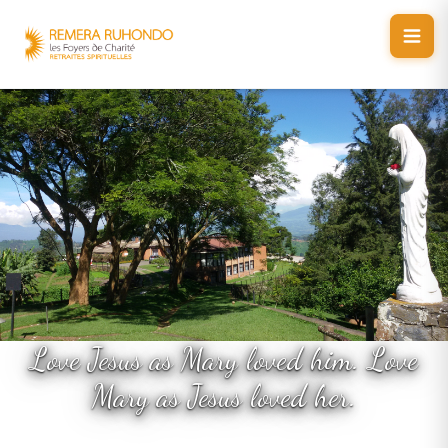
Love Jesus as Mary loved him. Love
Mary as Jesus loved her.