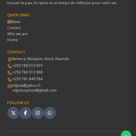
trouver la paix, le repos et un temps de réflexion pour votre vie.
QUICK LINKS
News
Contact
Who we are
Home
CONTACT
Remera, Musanze, Nord, Rwanda
+250 788 510 659
+250 783 312 869
+250 781 849 584
vdprw@yahoo.fr
vdpreception@gmail.com
FOLLOW US